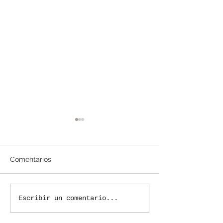
Comentarios
Escribir un comentario...
マチュピチュへの列車は
18才以上でワク
ワクチン証明の代わりに
未完了の人はマ