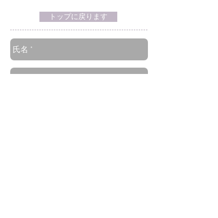
72時間以内のPCR陰性証
ュへの列車も乗
明で乗車可能に
トップに戻ります
送信