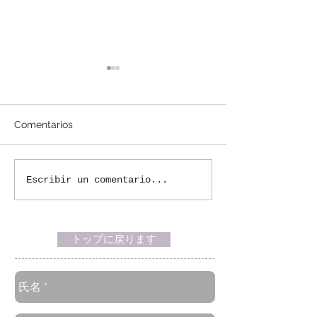
Comentarios
Escribir un comentario...
マチュピチュへの列車は
18才以上でワク
ワクチン証明の代わりに
未完了の人はマ
72時間以内のPCR陰性証
ュへの列車も乗
明で乗車可能に
トップに戻ります