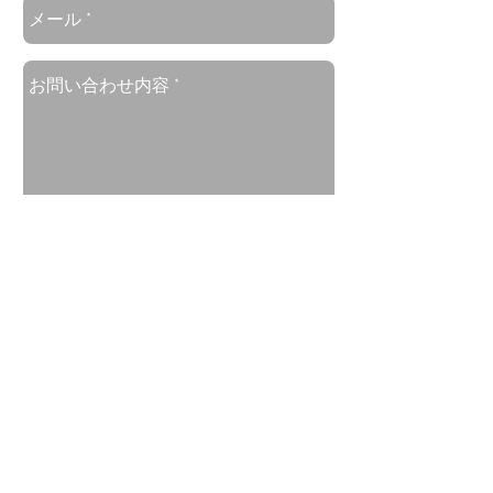
送信
アンデス・ニッポン・ツーリスト・ペルー
営業時間：月-金 08:45～18:45
緊急連絡先：+51
957-575-102
メール：
andes@andes-nippon.com