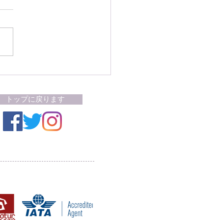
才以上でワクチン接種未完
人はマチュピチュへの列
乗車不可に
トップに戻ります