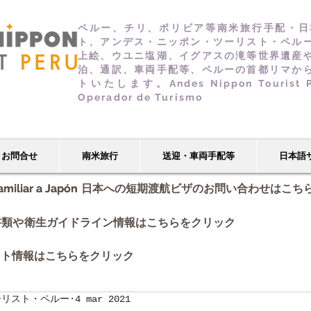
ペルー、チリ、ボリビア等南米旅行手配・日
ト、アンデス・ニッポン・ツーリスト・ペル
上絵、ウユニ塩湖、イグアスの滝等世界遺産
泊、通訳、車両手配等、ペルーの首都リマか
トいたします。Andes Nippon Tourist Per
Operador de Turismo
お問合せ
南米旅行
送迎・車両手配等
日本語
amiliar a Japón
amiliar a Japón
日本への短期渡航ビザのお問い合わせはこち
書類や
衛生ガイドライン情報はこちらをクリック
イト情報
はこちらをクリック
ーリスト・ペルー
4 mar 2021