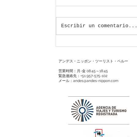
染対策適用
今までマチュピチュへの列車乗車
時に必須とされていたフェイスシ
Escribir un comentario..
ールドの着用が必要ではなくなり
ます。また、乗車前の問診票も必
要なしとなります。（２重マスク
もしくはKN95マスク１枚の着用
は引き続き義務付けられていま
アンデス・ニッポン・ツーリスト・ペルー
す）
営業時間：月-金 08:45～18:45
緊急連絡先：+51 957-575-102
メール：
andes@andes-nippon.com