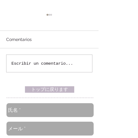
Comentarios
Escribir un comentario...
マチュピチュへの列車は
18才以上でワク
ワクチン証明の代わりに
未完了の人はマ
72時間以内のPCR陰性証
ュへの列車も乗
明で乗車可能に
トップに戻ります