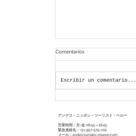
マチュピチュへの列車・新感
Comentarios
染対策適用
今までマチュピチュへの列車乗車
時に必須とされていたフェイスシ
Escribir un comentario..
ールドの着用が必要ではなくなり
ます。また、乗車前の問診票も必
要なしとなります。（２重マスク
もしくはKN95マスク１枚の着用
は引き続き義務付けられていま
アンデス・ニッポン・ツーリスト・ペルー
す）
営業時間：月-金 08:45～18:45
緊急連絡先：+51 957-575-102
メール：
andes@andes-nippon.com