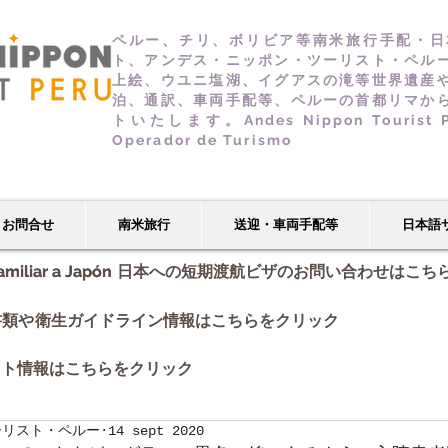
ペルー、チリ、ボリビア等南米旅行手配・日
ト、アンデス・ニッポン・ツーリスト・ペル
上絵、ウユニ塩湖、イグアスの滝等世界遺産
泊、通訳、車両手配等、ペルーの首都リマか
トいたします。Andes Nippon Tourist Per
Operador de Turismo
お問合せ
南米旅行
送迎・車両手配等
日本語
amiliar a Japón
amiliar a Japón
日本への短期渡航ビザのお問い合わせはこち
書類や
衛生ガイドライン情報はこちらをクリック
イト情報
はこちらをクリック
ーリスト・ペルー
14 sept 2020