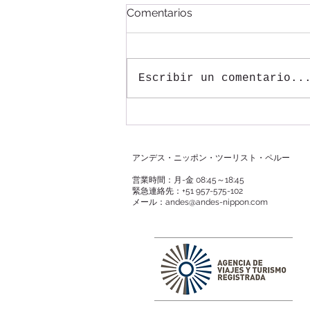
マチュピチュへの列車・新感
Comentarios
染対策適用
今までマチュピチュへの列車乗車
時に必須とされていたフェイスシ
Escribir un comentario..
ールドの着用が必要ではなくなり
ます。また、乗車前の問診票も必
要なしとなります。（２重マスク
もしくはKN95マスク１枚の着用
は引き続き義務付けられていま
アンデス・ニッポン・ツーリスト・ペルー
す）
営業時間：月-金 08:45～18:45
緊急連絡先：+51 957-575-102
メール：
andes@andes-nippon.com