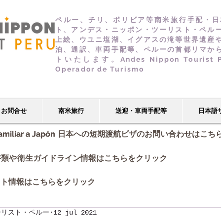
ペルー、チリ、ボリビア等南米旅行手配・日
ト、アンデス・ニッポン・ツーリスト・ペル
上絵、ウユニ塩湖、イグアスの滝等世界遺産
泊、通訳、車両手配等、ペルーの首都リマか
トいたします。Andes Nippon Tourist Per
Operador de Turismo
お問合せ
南米旅行
送迎・車両手配等
日本語
amiliar a Japón
amiliar a Japón
日本への短期渡航ビザのお問い合わせはこち
書類や
衛生ガイドライン情報はこちらをクリック
イト情報
はこちらをクリック
ーリスト・ペルー
12 jul 2021