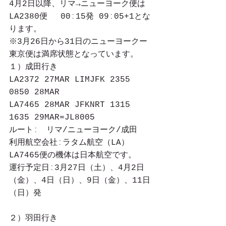
4月2日以降、リマ→ニューヨーク便は 
LA2380便　 00ː15発 09ː05+1とな
ります。
※3月26日から31日のニューヨークー
東京便は満席状態となっています。
１）成田行き
LA2372 27MAR LIMJFK 2355 
0850 28MAR
LA7465 28MAR JFKNRT 1315 
1635 29MAR=JL8005
ルートː　リマ/ニューヨーク/成田
利用航空会社ːラタム航空（LA）　
LA7465便の機体は日本航空です。
運行予定日ː3月27日（土）、4月2日
（金）、4日（日）、9日（金）、11日
（日）発
２）羽田行き