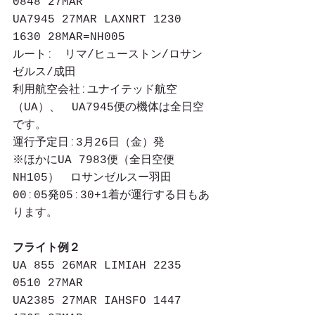
0848 27MAR
UA7945 27MAR LAXNRT 1230 
1630 28MAR=NH005
ルートː　リマ/ヒューストン/ロサン
ゼルス/成田
利用航空会社ːユナイテッド航空
（UA）、　UA7945便の機体は全日空
です。
運行予定日ː3月26日（金）発
※ほかにUA 7983便（全日空便
NH105）　ロサンゼルスー羽田　
00ː05発05ː30+1着が運行する日もあ
ります。
フライト例２
UA 855 26MAR LIMIAH 2235 
0510 27MAR
UA2385 27MAR IAHSFO 1447 