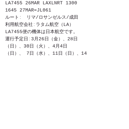
LA7455 26MAR LAXLNRT 1300 
1645 27MAR=JL061
ルートː　リマ/ロサンゼルス/成田
利用航空会社ːラタム航空（LA）　
LA7455便の機体は日本航空です。
運行予定日ː3月26日（金）、28日
（日）、30日（火）、4月4日
（日）、 7日（水）、11日（日）、14
日（水）発
＊＊＊メキシコ経由 ＊＊＊ 
メキシコシティ経由
LA2472 26MAR LIMMEX 1300 
1755 26MAR
NH 179 27MAR MEXNRT 0100 
0635 28MAR
ルートːリマ/メキシコシティ/成田
利用航空会社ːラタム航空（LA）、全